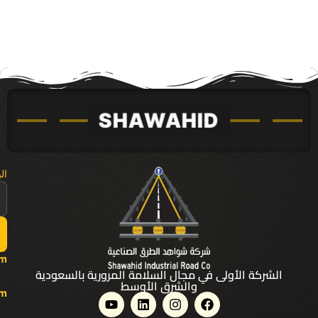
ال
om
الشركة الأولى في مجال السلامة المرورية بالسعودية
والشرق الأوسط
Y
L
I
F
om
o
i
n
a