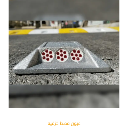
عيون قطط خزفية