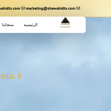
خطي
لى
marketing@shawahidts.com
ahidts.com
لمحتوى
الرئيسية
منتجاتنا
3 عناصر تجعل حاجز الرولر أصح خيار لتأمين المنحدرات