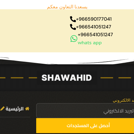
يسعدنا التعاون معكم
966590177041+
966541051247+
966541051247+
whats app
د الالكتروني
الرئيسية
أحصل على المستجدات