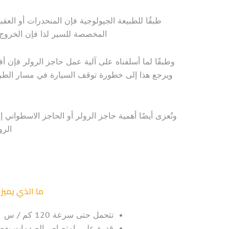
طبقُا للطبيعة الجيولوجية فإن المنحدرات أو العق
المخصصة للسير لذا فإن الخروج
وطبقًا لما أسلفناه على آلية عمل حاجز الرولر فإن
ويرجع هذا إلى خطورة توقف السيارة في مسار الطر
وتُعزى أيضًا أهمية حاجز الرولر أو الحاجز الاسطوا
الرو
ما الذي يميز 
تتحمل حتى سرعة 120 كم / س
قدرة على امتصاص الصدمات بفضل ا