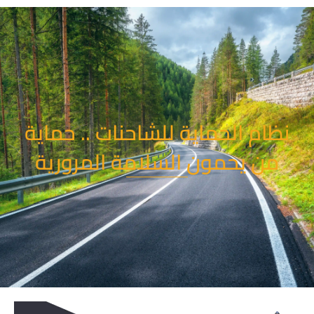
خطي
لى
لمحتوى
نظام الحماية للشاحنات .. حماية
من يحمون السلامة المرورية