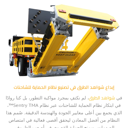
إبداع شواهد الطرق في تصنيع نظام الحماية للشاحنات
شواهد الطرق
في
، لم نكتفِ بمجرد مواكبة التطور، بل كنا روادًا
في ابتكار نظام الحماية للشاحنات عبر نظام Sentry TMA™،
الذي يجمع بين أعلى معايير الجودة والهندسة الدقيقة. صُمم هذا
النظام من أفضل المعادن ليحقق أقصى فعالية في امتصاص
الصدمات، ويمنح الحماية القصوى في أصعب الظروف.