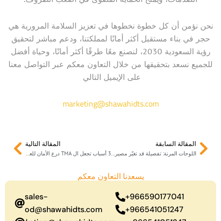
نحن نؤمن أن كل خطوة نخطوها في تعزيز السلامة المرورية هي
حجر في بناء مستقبل أكثر أمانًا لمملكتنا، ودعم مباشر لتحقيق
رؤية السعودية 2030، لنصنع معًا طرقًا أكثر أمانًا، وحياة أفضل
للجميع نسعد بتحقيقها من خلال التعاون معكم عبر التواصل معنا
على الإيميل التالي
marketing@shawahidts.com
Next
Prev
المقالة السابقة
المقالة التالية
اللوحات المرنة: تفصيلة قد تغيّر مصير إنسان
3 أسباب تجعل ال TMA درع الأمان للعاملين على الطرق
يسعدنا التعاون معكم
sales-
966590177041+
od@shawahidts.com
966541051247+