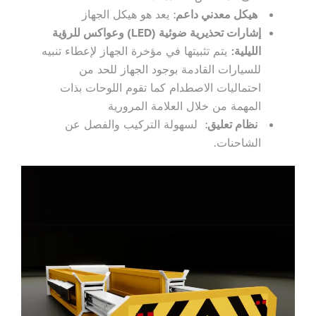
هيكل معدني داعم
: يعد هو هيكل الجهاز
إشارات تحذيرية ضوئية (LED) وعواكس للرؤية
الليلية:
يتم تثبيتها في مؤخرة الجهاز لإعطاء تنبيه
للسيارات القادمة بوجود الجهاز للحد من
احتماليات الاصطدام كما تقوم اللوحات بذات
المهمة من خلال العلامة المرورية
نظام تعليق
: لسهولة التركيب والفصل عن
الشاحنات.