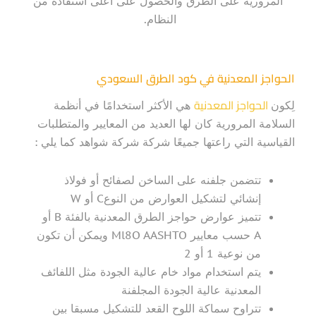
المرورية على الطرق والحصول على أعلى استفادة من
النظام.
الحواجز المعدنية في كود الطرق السعودي
الحواجز المعدنية
لِكون
هي الأكثر استخدامًا في أنظمة
السلامة المرورية كان لها العديد من المعايير والمتطلبات
القياسية التي راعتها جميعًا شركة شركة شواهد كما يلي :
تتضمن جلفنه على الساخن لصفائح أو فولاذ
إنشائي لتشكيل العوارض من النوعC أو W
تتميز عوارض حواجز الطرق المعدنية بالفئة B أو
A حسب معايير Ml8O AASHTO ويمكن أن تكون
من نوعية 1 أو 2
يتم استخدام مواد خام عالية الجودة مثل اللفائف
المعدنية عالية الجودة المجلفنة
تتراوح سماكة اللوح القعد للتشكيل مسبقا بين