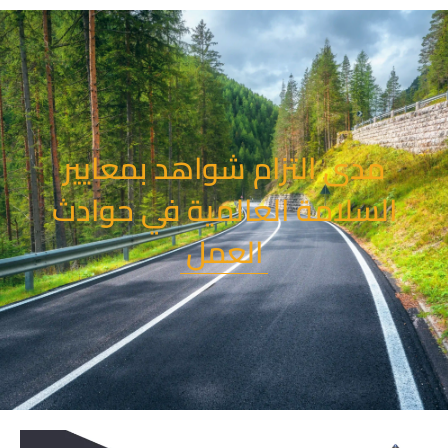
خطي
لى
لمحتوى
مدى التزام شواهد بمعايير
السلامة العالمية في حوادث
العمل