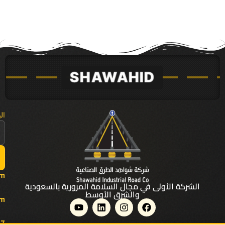
ال
om
الشركة الأولى في مجال السلامة المرورية بالسعودية
والشرق الأوسط
Y
L
I
F
om
o
i
n
a
u
n
s
c
7+