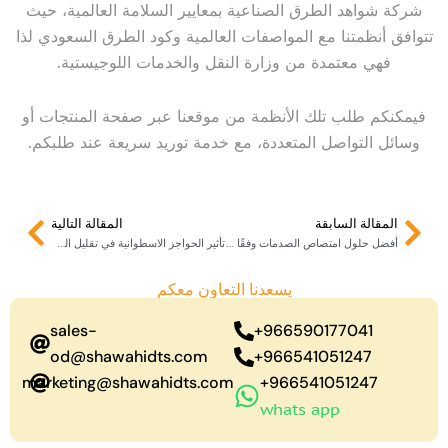
شركة شواهد الطرق الصناعية بمعايير السلامة العالمية، حيث
تتوافق أنظمتنا مع المواصفات العالمية وكود الطرق السعودي لذا
فهي معتمدة من وزارة النقل والخدمات اللوجيستية.
فيمكنكم طلب تلك الأنظمة من موقعنا عبر صفحة المنتجات أو
وسائل التواصل المتعددة، مع خدمة توريد سريعة عند طلبكم.
Next
Prev
المقالة السابقة
المقالة التالية
أفضل حلول امتصاص الصدمات وفقًا للمعايير السعودية
تأثير الحواجز الاسطوانية في تقليل الحوادث على الطرق
يسعدنا التعاون معكم
sales-
966590177041+
od@shawahidts.com
966541051247+
marketing@shawahidts.com
966541051247+
whats app