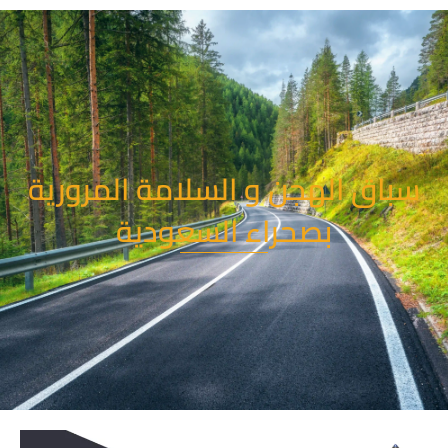
خطي
لى
لمحتوى
سباق الهجن و السلامة المرورية
بصحراء السعودية