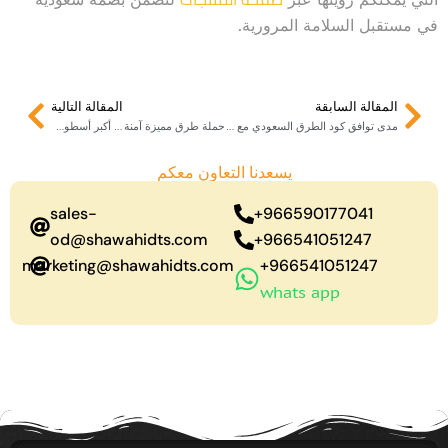
في مستقبل السلامة المرورية.
Next
Prev
المقالة السابقة
المقالة التالية
مدى توافق كود الطرق السعودي مع أنظمة السلامة المرورية
حملة طرق مميزة آمنة … أكبر أسطول مسح على مستوى العالم
يسعدنا التعاون معكم
sales-
966590177041+
od@shawahidts.com
966541051247+
marketing@shawahidts.com
966541051247+
whats app