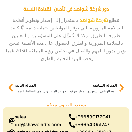
دور شركة شواهد في تأمين القيادة الليلية
شركة شواهد
تتطلع
باستمرار إلى إصدار وتطوير أنظمة
السلامة المرورية التي توفر للمواطنين حماية دائمة أيًّا كانت
ظروف الطريق، وكذلك تُسهِّل على المسؤولين والمعنيين
بالسلامة المرورية والطرق الحصول على هذه الأنظمة فنحن
نؤمن بدورنا المهم والفعال في تحقيق رؤية المملكة 2030 فيما
يخص البنية التحتية والطرق.
Next
Prev
المقالة السابقة
المقالة التالية
اليوم الوطني السعودي .. وطن مرفوع الجبين
حواجز الميجازريل أمان السلامة المرورية في صحاري السعودية
يسعدنا التعاون معكم
sales-
966590177041+
od@shawahidts.com
966541051247+