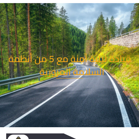
خطي
لى
لمحتوى
قيادة ليلية آمنة مع 5 من أنظمة
السلامة المرورية