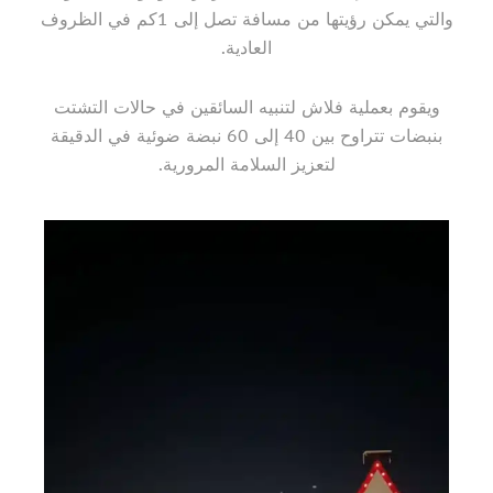
والتي يمكن رؤيتها من مسافة تصل إلى 1كم في الظروف
العادية.
ويقوم بعملية فلاش لتنبيه السائقين في حالات التشتت
بنبضات تتراوح بين 40 إلى 60 نبضة ضوئية في الدقيقة
لتعزيز السلامة المرورية.