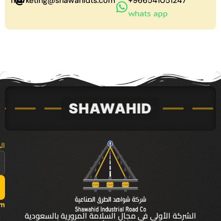
marketing@shawahidts.com
966541051247+
whats app
ال
om
الشركة الأولى في مجال السلامة المرورية بالسعودية