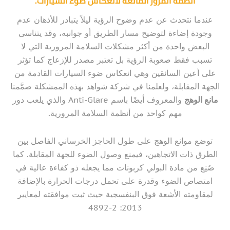
أنظمة المرور المانعة لانعكاس ضوء السيارات.
عندما نتحدث عن عدم وضوح الرؤية ليلاً يتبادر للأذهان عدم
وجودة إضاءة لتوضيح مسار الطريق أو جوانبه، وقد يتناسى
البعض واحدة من أكثر مشكلات السلامة المرورية التي لا
تسبب فقط صعوبة الرؤية بل تعتبر مصدر للإزعاج كما تؤثر
على أعين السائقين وهي انعكاس ضوء السيارات القادمة من
الجهة المقابلة، ولعلمنا في شركة شواهد بهذه الممشكلة صمَّمنا
مانع الوهج
والمعروف أيضًا باسم Anti-Glare والذي يلعب دور
مهم كواحد من أنظمة السلامة المرورية.
توضع موانع الوهج على طول الحاجز الخرساني الفاصل بين
الطرق ذات الاتجاهين، فيمنع وصول الضوء للجهة المقابلة. كما
صُنِع من مادة البولي كربونات مما يجعله ذو كفاءة عالية في
امتصاص الضوء وقدرة على تحمل درجات الحرارة بالإضافة
لمقاومته الأشعة فوق البنفسجية حيث ثبت موافقته لمعايير
2013: 2-4892