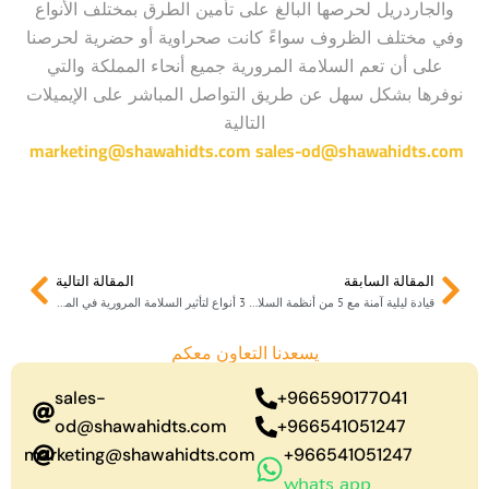
والجاردريل لحرصها البالغ على تأمين الطرق بمختلف الأنواع
وفي مختلف الظروف سواءً كانت صحراوية أو حضرية لحرصنا
على أن تعم السلامة المرورية جميع أنحاء المملكة والتي
نوفرها بشكل سهل عن طريق التواصل المباشر على الإيميلات
التالية
marketing@shawahidts.com
sales-od@shawahidts.com
Next
Prev
المقالة السابقة
المقالة التالية
قيادة ليلية آمنة مع 5 من أنظمة السلامة المرورية
3 أنواع لتأثير السلامة المرورية في المملكة العربية السعودية
يسعدنا التعاون معكم
sales-
966590177041+
od@shawahidts.com
966541051247+
marketing@shawahidts.com
966541051247+
whats app