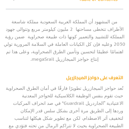
من المشهود أن المملكة العربية السعودية مملكة شاسعة
الأطراف تتخطى مساحتها 2 مليون كيلومتر مربع وتتوالى جهود
المملكة للتشييد والتعمير كونها ذات طبيعة صحراوية ضمن رؤية
2030 وعليه فإن كل الكيانات العاملة في السلامة المرورية تولي
اهتمامًا عظيمًا لتحسين وتأمين الطرق الصحراوية، وعلى هذا تم
إنتاج حواجز الميجازريل megaSrail.
التعرف على حواجز الميجازريل
تُعد حواجز الميجازريل تطويرًا فارقًا في أمان الطرق الصحراوية
حيث تقوم بنفس الوظيفة الكلاسيكية للحواجز المعدنية
الاعتيادية “الجاردريل Guardrail” في صد انحراف المركبات
وردها إلى الطريق مرة أخرى بشكل سلس قدر الإمكان
لتخفيف أثر الاصطدام، لكن مع تطوير شكل هيكلها لتناسب
الطبيعة الصحراوية بحيث لا تتراكم الرمال من تحته فتؤدي مع