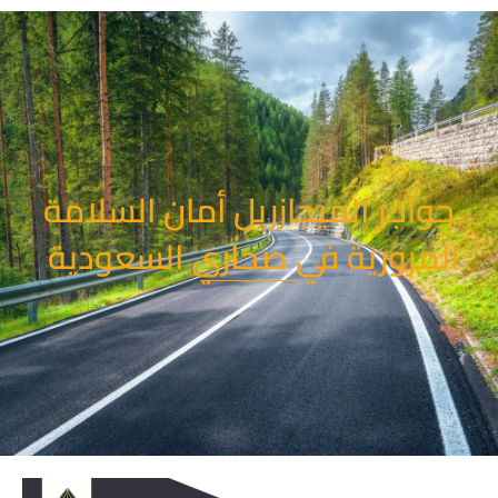
خطي
لى
لمحتوى
حواجز الميجازريل أمان السلامة
المرورية في صحاري السعودية