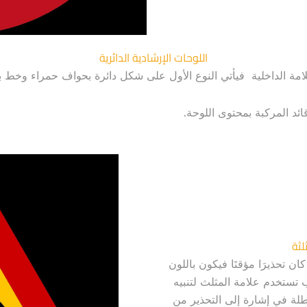
اللوحات الإرشادية الدائرية
لعلامة الداخلية فيأتي النوع الأول على شكل دائرة بحواف حمراء وخط 
ائد المركبة بمحتوى اللوحة.
لثة
 كان تحذيرَا مؤقتَا فيكون باللون
بب تستخدم علامة المثلث لتنبيه
لة في إشارة إلى التحذير من