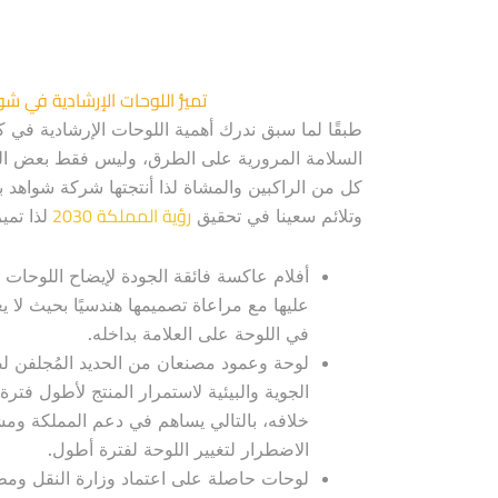
تميُّز اللوحات الإرشادية في 
طبقًا لما سبق ندرك أهمية اللوحات الإرشادية في
السلامة المرورية على الطرق، وليس فقط بعض ال
كل من الراكبين والمشاة لذا أنتجتها شركة شواهد بع
رؤية المملكة 2030
وتلائم سعينا في تحقيق
لذا تمي
أفلام عاكسة فائقة الجودة لإيضاح اللوحا
عليها مع مراعاة تصميمها هندسيًا بحيث لا 
في اللوحة على العلامة بداخله.
لوحة وعمود مصنعان من الحديد المُجلفن 
الجوية والبيئية لاستمرار المنتج لأطول فتر
خلافه، بالتالي يساهم في دعم المملكة ومشار
الاضطرار لتغيير اللوحة لفترة أطول.
لوحات حاصلة على اعتماد وزارة النقل ومط