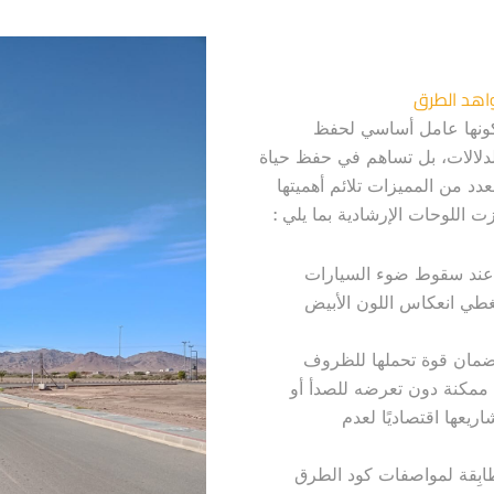
شواهد الطرق
 كونها عامل أساسي لحفظ
دلالات، بل تساهم في حفظ حياة
دد من المميزات تلائم أهميتها
زت اللوحات الإرشادية بما يلي :
ت عند سقوط ضوء السيارات
يغطي انعكاس اللون الأبيض
لضمان قوة تحملها للظروف
ة ممكنة دون تعرضه للصدأ أو
يعها اقتصاديًا لعدم
ابِقة لمواصفات كود الطرق