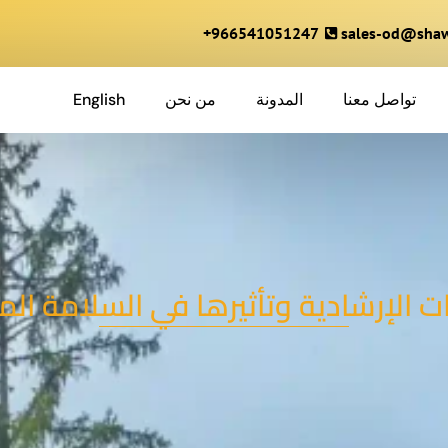
966541051247+
sales-od@shaw
تواصل معنا
المدونة
من نحن
English
ت الإرشادية وتأثيرها في السلامة الم