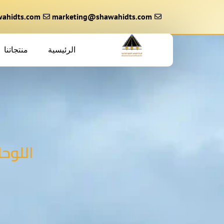
خطي
لى
marketing@shawahidts.com
ahidts.com
لمحتوى
الرئيسية
منتجاتنا
اللوحا