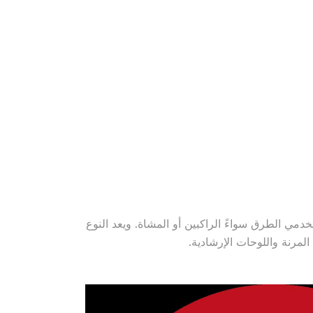
خدمي الطرق سواءً الراكبين أو المشاة. ويعد النوع
المرنة واللوحات الإرشادية.