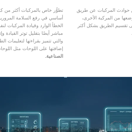
من حوادث المركبات عن طريق
تطوُّر خاص بالمركبات أكثر من كو
ضعها من المركبة الأخرى،
أساسي في رفع السلامة المرورية
 تقسيم الطريق بشكل أكثر
الخطأ الوارد وقيادة المركبات لن
مباشر أيضًا بتقليل توتر القيادة وإت
والتي تتميز بقراءتها لتعليمات ا
إضافتها على اللوحات مثل اللوحات
الصناعية.