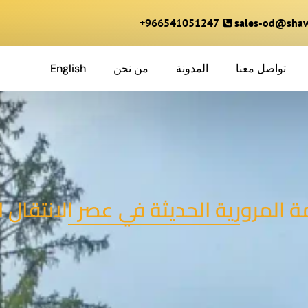
966541051247+
sales-od@shaw
تواصل معنا
المدونة
من نحن
English
ة المرورية الحديثة في عصر الانتقال 