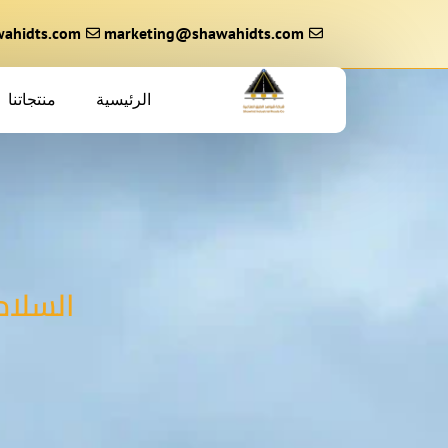
خطي
لى
marketing@shawahidts.com
ahidts.com
لمحتوى
الرئيسية
منتجاتنا
السلام