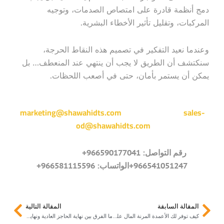
دمج أنظمة قادرة على امتصاص الصدمات، وتوجيه
المركبات، وتقليل تأثير الأخطاء البشرية.
وعندما نعيد التفكير في تصميم هذه النقاط الحرجة،
سنكتشف أن الطريق لا يجب أن ينتهي عند المنعطف… بل
يمكن أن يستمر بأمان، حتى في أصعب اللحظات.
marketing@shawahidts.com
sales-
od@shawahidts.com
رقم التواصل:
966590177041+
966541051247+
الواتساب: 966581115596+
Next
Prev
المقالة السابقة
المقالة التالية
كيف توفر لك الأعمدة المرنة المال على المدى الطويل؟
ما الفرق بين نهاية الحاجز العادية ونهاية معتمدة؟