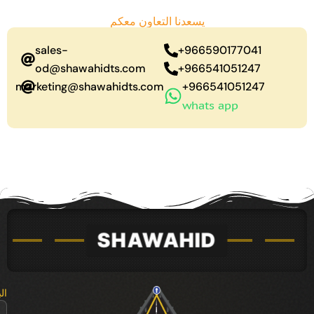
يسعدنا التعاون معكم
sales-
966590177041+
od@shawahidts.com
966541051247+
marketing@shawahidts.com
966541051247+
whats app
ال