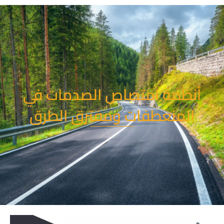
خطي
لى
لمحتوى
أنظمة امتصاص الصدمات في
المنعطفات ومفترق الطرق